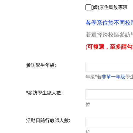
(師)原住民族專班
各學系位於不同校區
若選擇跨校區參訪
(
可複選，至多請勾
參訪學生年級:
年級*若
非單一年級
學
*
參訪學生總人數:
位
活動日隨行教師人數:
位