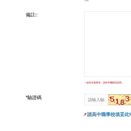
備註::
＊如有未盡事宜，請於本欄補充說明。
*
驗證碼
📌
請高中職學校填妥此