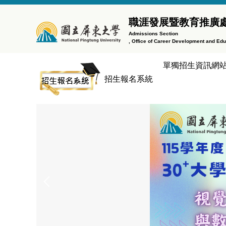
跳
到
職涯發展暨教育推廣
主
Admissions Section
, Office of Career Development and Ed
要
內
單獨招生資訊網
容
招生報名系統
區