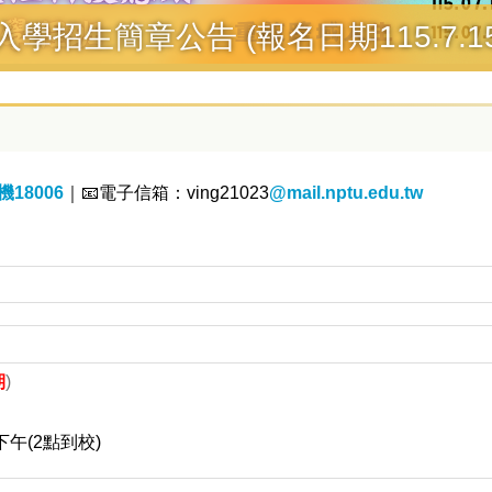
入學招生
機18006
｜📧電子信箱：
ving21023
@mail.nptu.edu.tw
期
)
下午(2點到校)