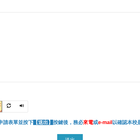
申請表單並按下
【送出】
按鍵後，務必
來電
或
e-mail
以確認本校
送出