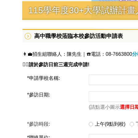
115學年度進修學士班甄試
高中職學校蒞臨本校參訪活動申請表
👩‍💼招生組聯絡人：陳先生｜☎️電話：08-7663800
分
🙋‍♀️請於參訪日前三週完成申請!
*
申請學校名稱:
*
參訪日期:
(請點選小圖示
選擇日
*
參訪時段:
上午(9點到校)
*
聯絡單位: