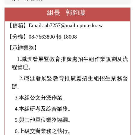
最新消息
組長 郭鈞璇
業務職掌
【信箱】Email: ab7257@mail.nptu.edu.tw
升學博覽會專區
【分機】
08-7663800
轉
18008
【30+大學試辦計畫】
【承辦業務】
願景專區
1.
職涯發展暨教育推廣處招生組作業規劃及流
程管理。
單獨招生資訊網
2.
職涯發展暨教育推廣處招生組招生業務督
高中職學校辦理升學輔導活動申請表
辦。
高中職學校蒞臨本校參訪活動申請表
3.
本組公文分派作業。
4.
本組研考及綜合業務
。
表單下載
5.
與其他單位業務協調。
招生組相關法規
6.
上級交辦業務之執行。