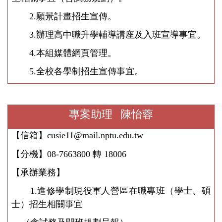
2.
願景計畫招生宣傳。
3.
辦理高中職
升學輔導講座及入班宣導事宜。
4.
本組媒體網頁管理。
5.
全校各學制招生宣傳事宜。
專案助理
陳怡蓉
【信箱】cusie11
@mail.nptu.edu.tw
【分機】
08-7663800
轉
18006
【承辦業務】
1.
進修學制現役軍人營區在職專班（學士、碩
士）招生相關事
宜