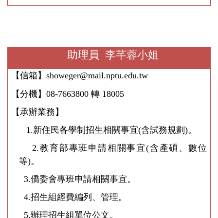
招生文宣
助理員 李芊蓉小姐
【信箱】
showeger
@mail.nptu.edu.tw
【分機】
08-7663800
轉
18005
【承辦業務】
1.
新住民各學制招生相關事宜(含試務規劃)
。
2.
教育部專班申請相關事宜(含產碩、數位
等)。
3.
僑委會專班申請相關事宜。
4.
招生組經費編列、管理
。
5.
辦理
招生組單位公文。