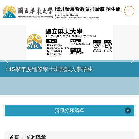
跳
職涯發展暨教育推廣處 招生組
到
Admissions Section
, Office of Career Development and Education Promotion
主
要
內
容
區
115學年度進修學士班甄試入學招生
資訊分類清單
資訊分類清單
首頁
業務職掌