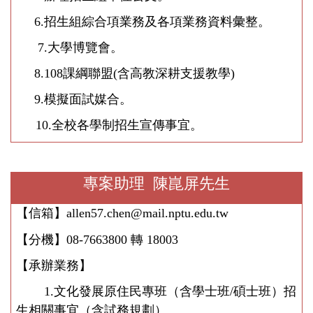
6.
招生組綜合項業務及各項業務資料彙整。
7
.
大學博覽會。
8
.108
課綱聯盟(含高教深耕支援教學)
9.
模擬面試媒合。
10.
全校各學制招生宣傳事宜。
專案助理 陳崑屏先生
【信箱】
allen57.chen@mail.nptu.edu.tw
【分機】
08-7663800
轉
18003
【承辦業務】
1.
文化發展原住民專班（含學士班/碩士班）招
生相關事宜（含試務規劃）。